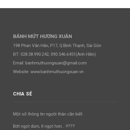
BÁNH MỨT HƯƠNG XUÂN
198 Phan Văn Hân, P17, Q.Bình Thạnh, Sài Gòn
ĐT: 028.38.990.242, 090.546.6451(Anh Hiền)
Email:
banhmuthuongxuan@gmail.com
Website: www.banhmuthuongxuan.vn
CHIA SẺ
Một số thông tin người thân cần biết
Bớt ngọt dùm, ít ngọt hơn… !!???