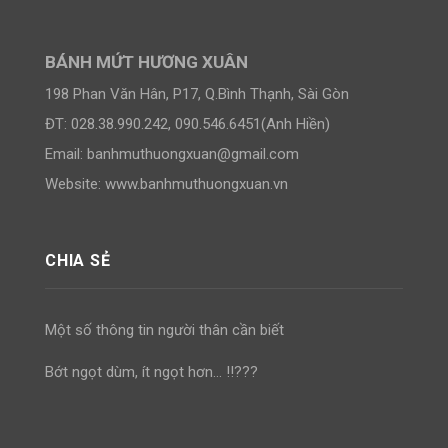
BÁNH MỨT HƯƠNG XUÂN
198 Phan Văn Hân, P17, Q.Bình Thạnh, Sài Gòn
ĐT: 028.38.990.242, 090.546.6451(Anh Hiền)
Email:
banhmuthuongxuan@gmail.com
Website: www.banhmuthuongxuan.vn
CHIA SẺ
Một số thông tin người thân cần biết
Bớt ngọt dùm, ít ngọt hơn… !!???