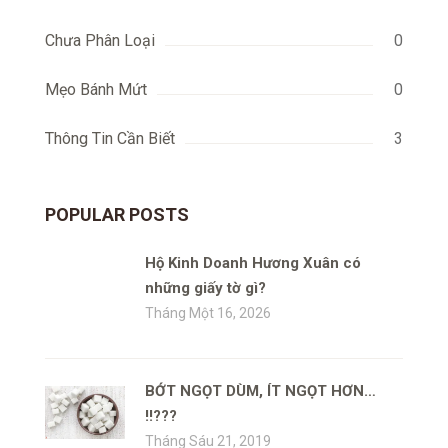
Chưa Phân Loại
0
Mẹo Bánh Mứt
0
Thông Tin Cần Biết
3
POPULAR POSTS
Hộ Kinh Doanh Hương Xuân có
những giấy tờ gì?
Tháng Một 16, 2026
BỚT NGỌT DÙM, ÍT NGỌT HƠN…
!!???
Tháng Sáu 21, 2019