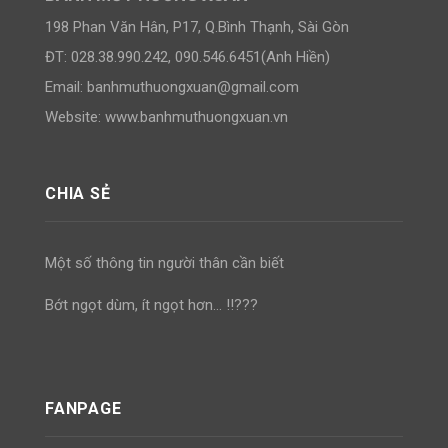
198 Phan Văn Hân, P17, Q.Bình Thạnh, Sài Gòn
ĐT: 028.38.990.242, 090.546.6451(Anh Hiền)
Email:
banhmuthuongxuan@gmail.com
Website: www.banhmuthuongxuan.vn
CHIA SẺ
Một số thông tin người thân cần biết
Bớt ngọt dùm, ít ngọt hơn… !!???
FANPAGE