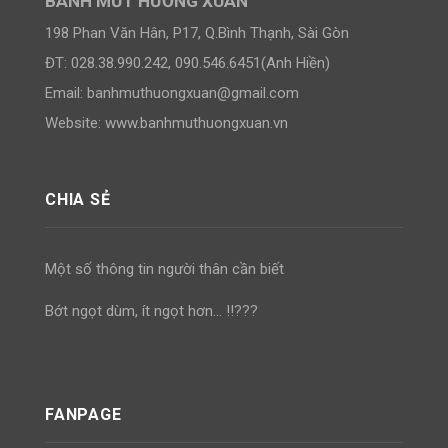
BÁNH MỨT HƯƠNG XUÂN
198 Phan Văn Hân, P17, Q.Bình Thạnh, Sài Gòn
ĐT: 028.38.990.242, 090.546.6451(Anh Hiền)
Email:
banhmuthuongxuan@gmail.com
Website: www.banhmuthuongxuan.vn
CHIA SẺ
Một số thông tin người thân cần biết
Bớt ngọt dùm, ít ngọt hơn… !!???
FANPAGE