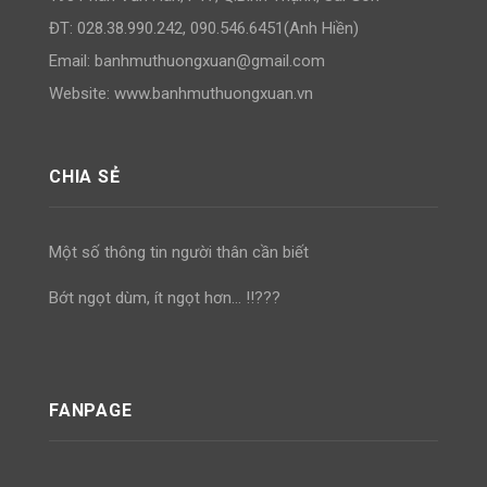
ĐT: 028.38.990.242, 090.546.6451(Anh Hiền)
Email:
banhmuthuongxuan@gmail.com
Website: www.banhmuthuongxuan.vn
CHIA SẺ
Một số thông tin người thân cần biết
Bớt ngọt dùm, ít ngọt hơn… !!???
FANPAGE