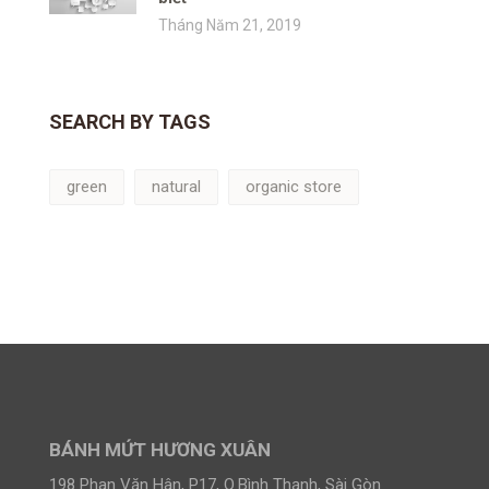
Tháng Năm 21, 2019
SEARCH BY TAGS
green
natural
organic store
BÁNH MỨT HƯƠNG XUÂN
198 Phan Văn Hân, P17, Q.Bình Thạnh, Sài Gòn