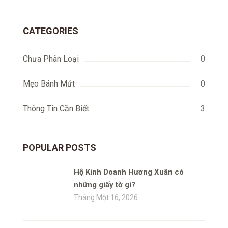
cho:
CATEGORIES
Chưa Phân Loại
0
Mẹo Bánh Mứt
0
Thông Tin Cần Biết
3
POPULAR POSTS
Hộ Kinh Doanh Hương Xuân có
những giấy tờ gì?
Tháng Một 16, 2026