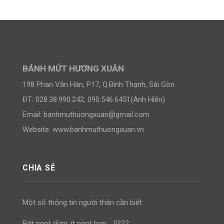
BÁNH MỨT HƯƠNG XUÂN
198 Phan Văn Hân, P17, Q.Bình Thạnh, Sài Gòn
ĐT: 028.38.990.242, 090.546.6451(Anh Hiền)
Email:
banhmuthuongxuan@gmail.com
Website: www.banhmuthuongxuan.vn
CHIA SẺ
Một số thông tin người thân cần biết
Bớt ngọt dùm, ít ngọt hơn… !!???