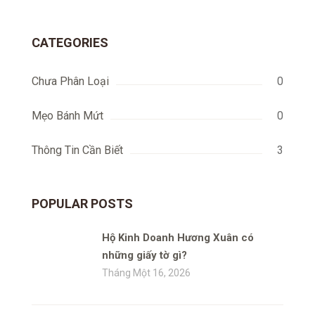
cho:
CATEGORIES
Chưa Phân Loại
0
Mẹo Bánh Mứt
0
Thông Tin Cần Biết
3
POPULAR POSTS
Hộ Kinh Doanh Hương Xuân có
những giấy tờ gì?
Tháng Một 16, 2026