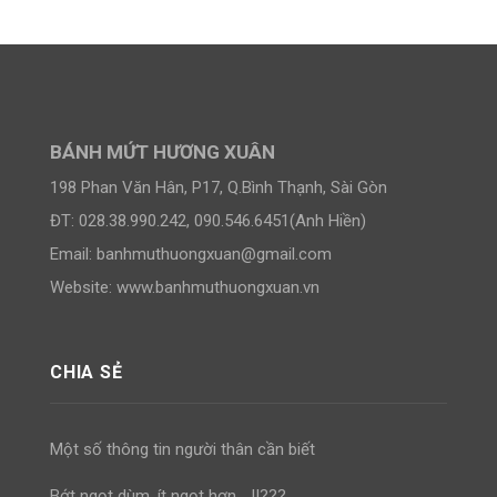
BÁNH MỨT HƯƠNG XUÂN
198 Phan Văn Hân, P17, Q.Bình Thạnh, Sài Gòn
ĐT: 028.38.990.242, 090.546.6451(Anh Hiền)
Email:
banhmuthuongxuan@gmail.com
Website: www.banhmuthuongxuan.vn
CHIA SẺ
Một số thông tin người thân cần biết
Bớt ngọt dùm, ít ngọt hơn… !!???