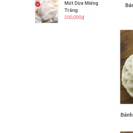
Mứt Dừa Miếng
Bá
Trắng
200,000
₫
Bánh