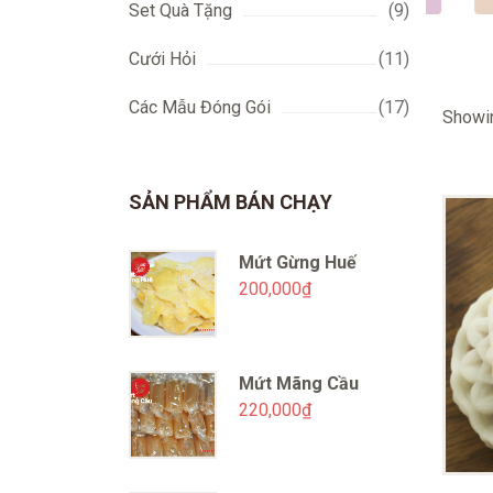
Set Quà Tặng
(9)
Cưới Hỏi
(11)
Các Mẫu Đóng Gói
(17)
Showin
SẢN PHẨM BÁN CHẠY
Mứt Gừng Huế
200,000
₫
Mứt Mãng Cầu
220,000
₫