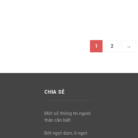
1
2
→
CHIA SẺ
Một số thông tin người
thân cần biết
Bớt ngọt dùm, ít ngọt