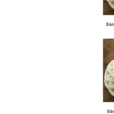
Bán
Bá