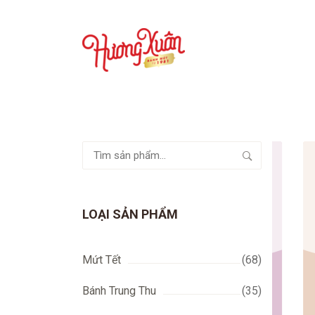
Tìm
kiếm:
LOẠI SẢN PHẨM
Mứt Tết
(68)
Bánh Trung Thu
(35)
)
CÁC MẪU ĐÓNG GÓI
(17)