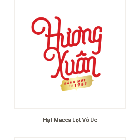
Hạt Macca Lột Vỏ Úc