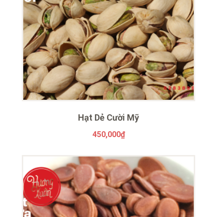
Hạt Dẻ Cười Mỹ
450,000
₫