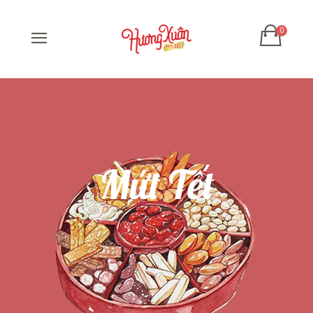
Mứt Tết