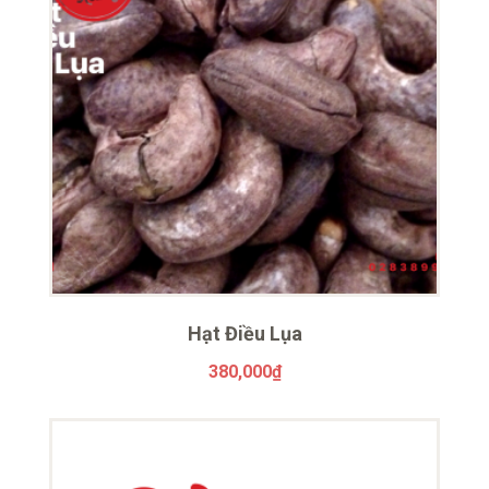
Hạt Điều Lụa
380,000
₫