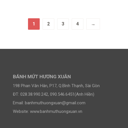
1
2
3
4
→
BÁNH MỨT HƯƠNG XUÂN
198 Phan Văn Hân, P17, Q.Bình Thạnh, Sài Gòn
ĐT: 028.38.990.242, 090.546.6451(Anh Hiền)
Email:
banhmuthuongxuan@gmail.com
Website: www.banhmuthuongxuan.vn