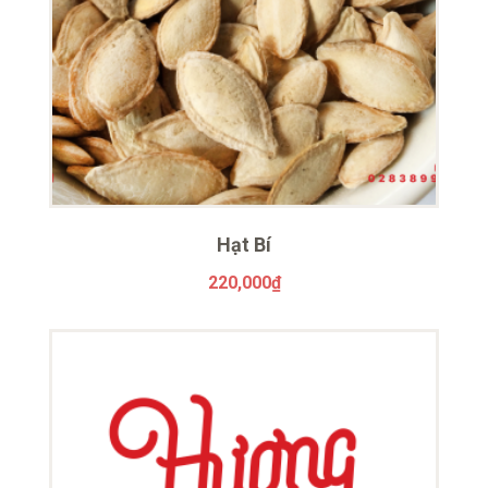
Hạt Bí
220,000
₫