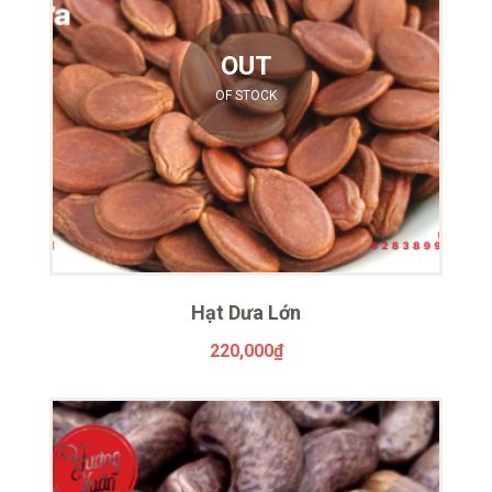
OUT
OF STOCK
Hạt Dưa Lớn
220,000
₫