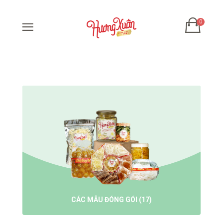
MỨT TẾT
(68)