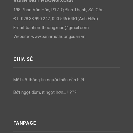
BÁNH MỨT HƯƠNG XUÂN
198 Phan Văn Hân, P17, Q.Bình Thạnh, Sài Gòn
ĐT: 028.38.990.242, 090.546.6451(Anh Hiền)
Email:
banhmuthuongxuan@gmail.com
Website: www.banhmuthuongxuan.vn
CHIA SẺ
Một số thông tin người thân cần biết
Bớt ngọt dùm, ít ngọt hơn… !!???
FANPAGE