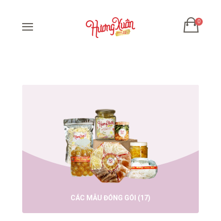
MỨT TẾT
(68)