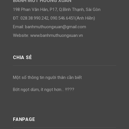
BÁNH MỨT HƯƠNG XUÂN
198 Phan Văn Hân, P17, Q.Bình Thạnh, Sài Gòn
ĐT: 028.38.990.242, 090.546.6451(Anh Hiền)
Email:
banhmuthuongxuan@gmail.com
Website: www.banhmuthuongxuan.vn
CHIA SẺ
Một số thông tin người thân cần biết
Bớt ngọt dùm, ít ngọt hơn… !!???
FANPAGE