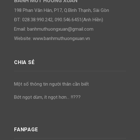
BÁNH MỨT HƯƠNG XUÂN
198 Phan Văn Hân, P17, Q.Bình Thạnh, Sài Gòn
ĐT: 028.38.990.242, 090.546.6451(Anh Hiền)
Email:
banhmuthuongxuan@gmail.com
Website: www.banhmuthuongxuan.vn
CHIA SẺ
Một số thông tin người thân cần biết
Bớt ngọt dùm, ít ngọt hơn… !!???
FANPAGE