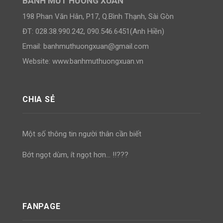
BÁNH MỨT HƯƠNG XUÂN
198 Phan Văn Hân, P17, Q.Bình Thạnh, Sài Gòn
ĐT: 028.38.990.242, 090.546.6451(Anh Hiền)
Email:
banhmuthuongxuan@gmail.com
Website: www.banhmuthuongxuan.vn
CHIA SẺ
Một số thông tin người thân cần biết
Bớt ngọt dùm, ít ngọt hơn… !!???
FANPAGE