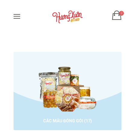
MỨT TẾT
(68)