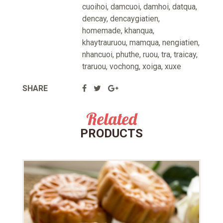
cuoihoi
,
damcuoi
,
damhoi
,
datqua
,
dencay
,
dencaygiatien
,
homemade
,
khanqua
,
khaytrauruou
,
mamqua
,
nengiatien
,
nhancuoi
,
phuthe
,
ruou
,
tra
,
traicay
,
traruou
,
vochong
,
xoiga
,
xuxe
SHARE
Related
PRODUCTS