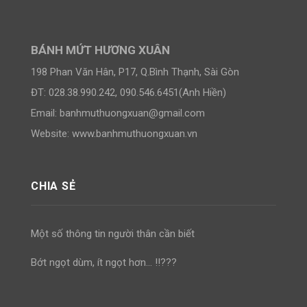
BÁNH MỨT HƯƠNG XUÂN
198 Phan Văn Hân, P17, Q.Bình Thạnh, Sài Gòn
ĐT: 028.38.990.242, 090.546.6451(Anh Hiền)
Email:
banhmuthuongxuan@gmail.com
Website: www.banhmuthuongxuan.vn
CHIA SẺ
Một số thông tin người thân cần biết
Bớt ngọt dùm, ít ngọt hơn… !!???