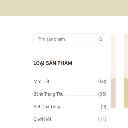
Tìm
kiếm:
LOẠI SẢN PHẨM
Mứt Tết
(68)
Bánh Trung Thu
(35)
)
CÁC MẪU ĐÓNG GÓI
(17)
Set Quà Tặng
(9)
Cưới Hỏi
(11)