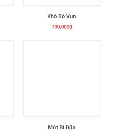
Khô Bò Vụn
700,000
₫
Mứt Bí Đũa