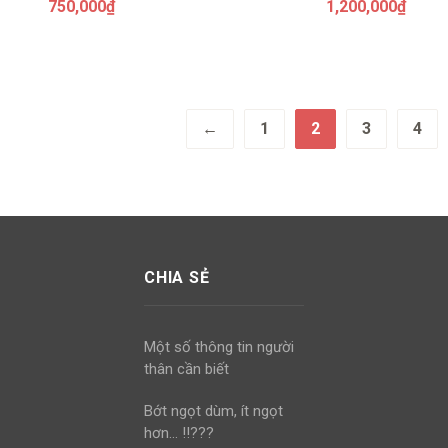
750,000
₫
1,200,000
₫
←
1
2
3
4
CHIA SẺ
Một số thông tin người
thân cần biết
Bớt ngọt dùm, ít ngọt
hơn… !!???