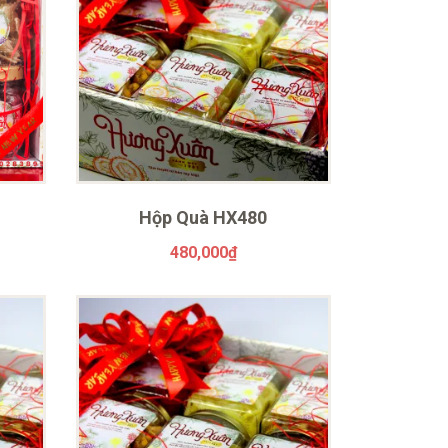
Hộp Quà HX480
480,000
₫