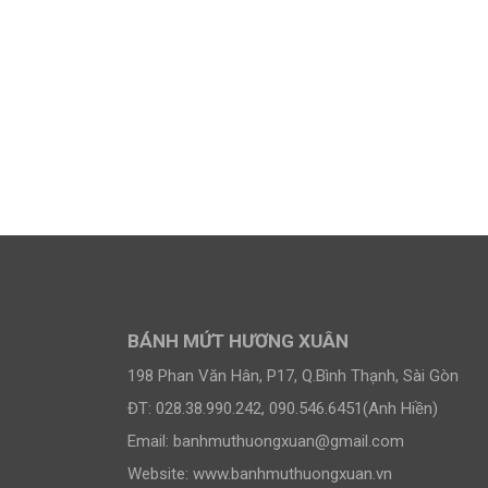
BÁNH MỨT HƯƠNG XUÂN
198 Phan Văn Hân, P17, Q.Bình Thạnh, Sài Gòn
ĐT: 028.38.990.242, 090.546.6451(Anh Hiền)
Email:
banhmuthuongxuan@gmail.com
Website: www.banhmuthuongxuan.vn