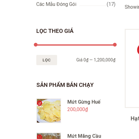
Các Mẫu Đóng Gói
(17)
Showin
LỌC THEO GIÁ
Giá
0₫
—
1,200,000₫
LỌC
SẢN PHẨM BÁN CHẠY
Mứt Gừng Huế
200,000
₫
Hạ
Mứt Mãng Cầu