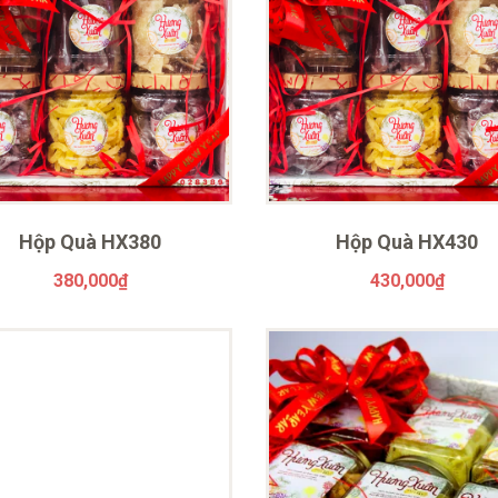
Hộp Quà HX380
Hộp Quà HX430
380,000
₫
430,000
₫