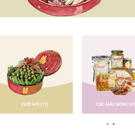
MỨT TẾT
(68)
BÁNH TRUNG THU
(35)