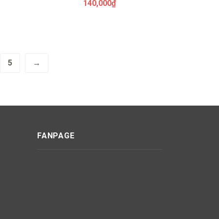
140,000
₫
5
→
FANPAGE