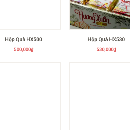
Hộp Quà HX500
Hộp Quà HX530
500,000
₫
530,000
₫