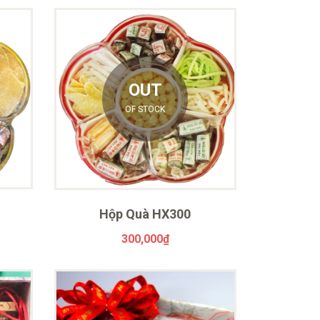
OUT
OF STOCK
Hộp Quà HX300
300,000
₫