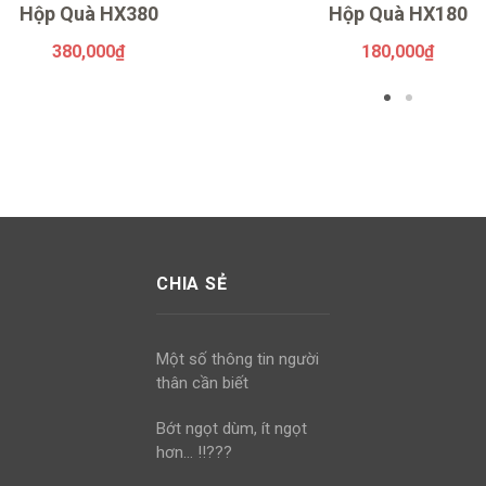
Hộp Quà HX380
Hộp Quà HX180
380,000
₫
180,000
₫
CHIA SẺ
Một số thông tin người
thân cần biết
Bớt ngọt dùm, ít ngọt
hơn… !!???