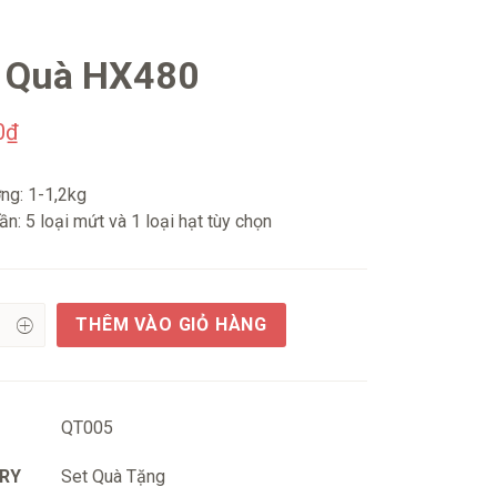
 Quà HX480
0
₫
ng: 1-1,2kg
n: 5 loại mứt và 1 loại hạt tùy chọn
THÊM VÀO GIỎ HÀNG
QT005
RY
Set Quà Tặng