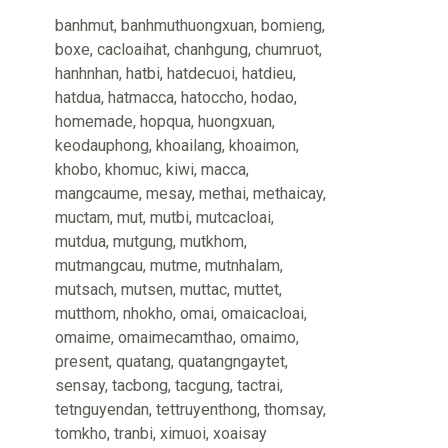
banhmut
,
banhmuthuongxuan
,
bomieng
,
boxe
,
cacloaihat
,
chanhgung
,
chumruot
,
hanhnhan
,
hatbi
,
hatdecuoi
,
hatdieu
,
hatdua
,
hatmacca
,
hatoccho
,
hodao
,
homemade
,
hopqua
,
huongxuan
,
keodauphong
,
khoailang
,
khoaimon
,
khobo
,
khomuc
,
kiwi
,
macca
,
mangcaume
,
mesay
,
methai
,
methaicay
,
muctam
,
mut
,
mutbi
,
mutcacloai
,
mutdua
,
mutgung
,
mutkhom
,
mutmangcau
,
mutme
,
mutnhalam
,
mutsach
,
mutsen
,
muttac
,
muttet
,
mutthom
,
nhokho
,
omai
,
omaicacloai
,
omaime
,
omaimecamthao
,
omaimo
,
present
,
quatang
,
quatangngaytet
,
sensay
,
tacbong
,
tacgung
,
tactrai
,
tetnguyendan
,
tettruyenthong
,
thomsay
,
tomkho
,
tranbi
,
ximuoi
,
xoaisay