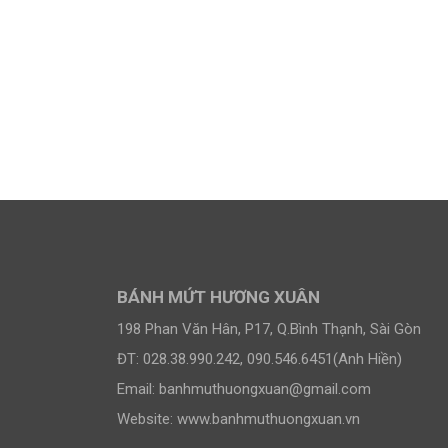
u Xanh 1
Bánh Dẻo Sen Nhuyễn Chay
BÁNH MỨT HƯƠNG XUÂN
198 Phan Văn Hân, P17, Q.Bình Thạnh, Sài Gòn
ĐT: 028.38.990.242, 090.546.6451(Anh Hiền)
Email:
banhmuthuongxuan@gmail.com
Website: www.banhmuthuongxuan.vn