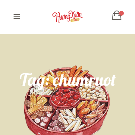
Tag:
chumruot