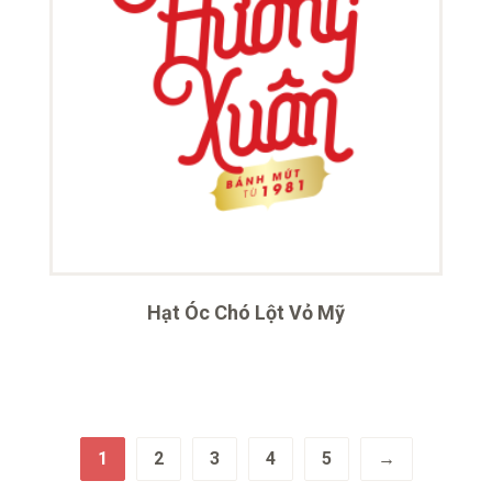
Hạt Óc Chó Lột Vỏ Mỹ
1
2
3
4
5
→