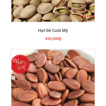
Hạt Dẻ Cười Mỹ
450,000
₫