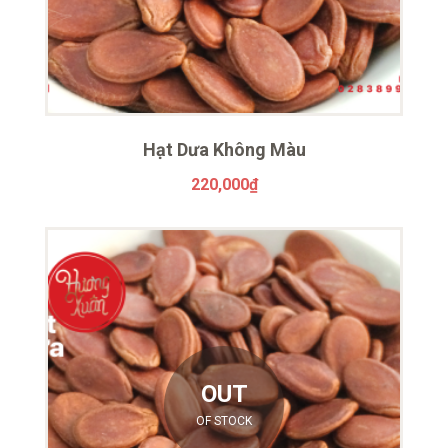
Hạt Dưa Không Màu
220,000
₫
OUT
OF STOCK