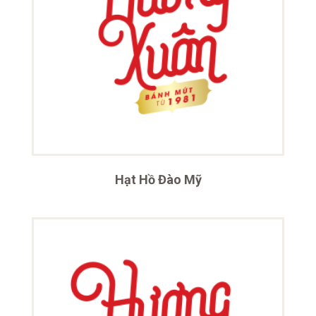
Hạt Hồ Đào Mỹ