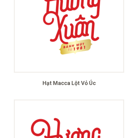
Hạt Macca Lột Vỏ Úc