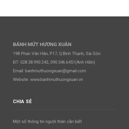
BÁNH MỨT HƯƠNG XUÂN
198 Phan Văn Hân, P17, Q.Bình Thạnh, Sài Gòn
ĐT: 028.38.990.242, 090.546.6451(Anh Hiền)
Email:
banhmuthuongxuan@gmail.com
Website: www.banhmuthuongxuan.vn
CHIA SẺ
Một số thông tin người thân cần biết