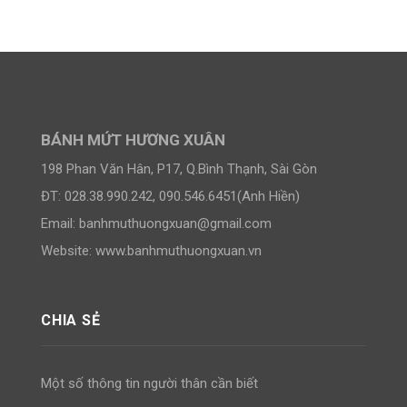
BÁNH MỨT HƯƠNG XUÂN
198 Phan Văn Hân, P17, Q.Bình Thạnh, Sài Gòn
ĐT: 028.38.990.242, 090.546.6451(Anh Hiền)
Email:
banhmuthuongxuan@gmail.com
Website: www.banhmuthuongxuan.vn
CHIA SẺ
Một số thông tin người thân cần biết