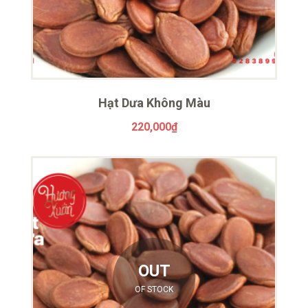
Hạt Dưa Không Màu
220,000
₫
OUT
OF STOCK