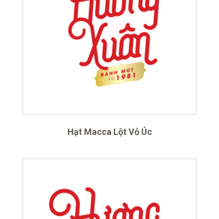
Hạt Macca Lột Vỏ Úc