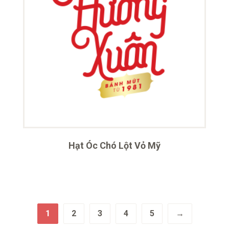
Hạt Óc Chó Lột Vỏ Mỹ
1
2
3
4
5
→