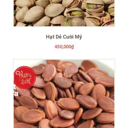
Hạt Dẻ Cười Mỹ
450,000
₫