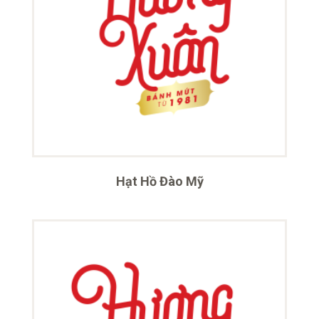
Hạt Hồ Đào Mỹ