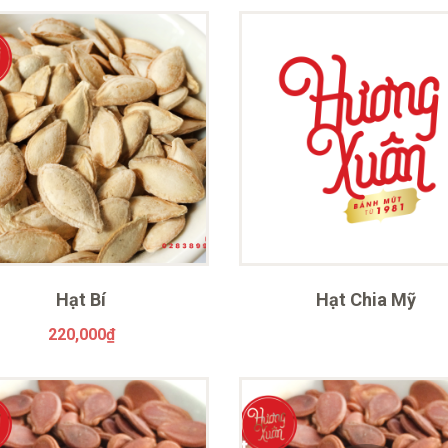
Hạt Bí
Hạt Chia Mỹ
220,000
₫