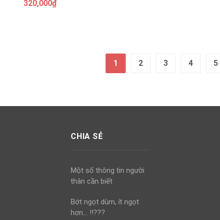
320,000
₫
1
2
3
4
5
CHIA SẺ
Một số thông tin người
thân cần biết
Bớt ngọt dùm, ít ngọt
hơn… !!???