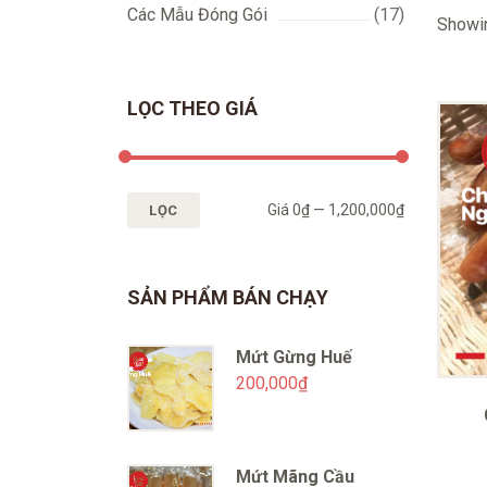
Các Mẫu Đóng Gói
(17)
Showin
LỌC THEO GIÁ
Giá
0₫
—
1,200,000₫
LỌC
SẢN PHẨM BÁN CHẠY
Mứt Gừng Huế
200,000
₫
Mứt Mãng Cầu