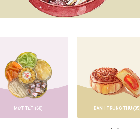
MỨT TẾT
(68)
BÁNH TRUNG THU
(35)