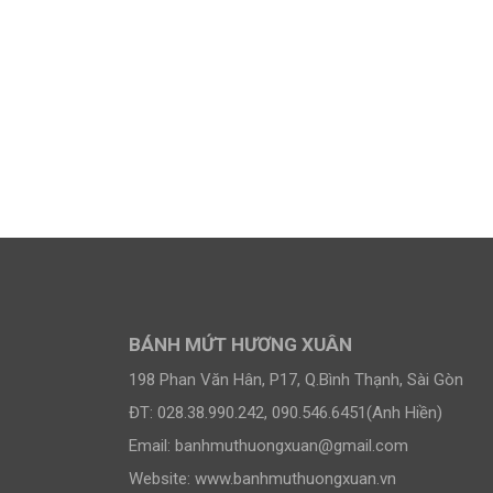
BÁNH MỨT HƯƠNG XUÂN
198 Phan Văn Hân, P17, Q.Bình Thạnh, Sài Gòn
ĐT: 028.38.990.242, 090.546.6451(Anh Hiền)
Email:
banhmuthuongxuan@gmail.com
Website: www.banhmuthuongxuan.vn