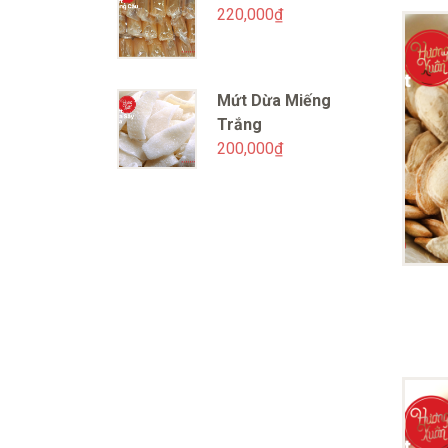
220,000
₫
Mứt Dừa Miếng
Trắng
200,000
₫