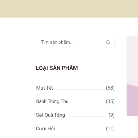
Tìm
kiếm:
LOẠI SẢN PHẨM
Mứt Tết
(68)
Bánh Trung Thu
(35)
)
CÁC MẪU ĐÓNG GÓI
(17)
Set Quà Tặng
(9)
Cưới Hỏi
(11)