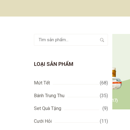
Tìm
kiếm:
LOẠI SẢN PHẨM
Mứt Tết
(68)
Bánh Trung Thu
(35)
)
CÁC MẪU ĐÓNG GÓI
(17)
Set Quà Tặng
(9)
Cưới Hỏi
(11)