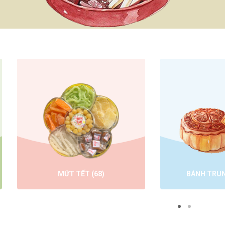
MỨT TẾT
(68)
BÁNH TRUNG THU
(35)