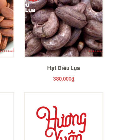
Hạt Điều Lụa
380,000
₫