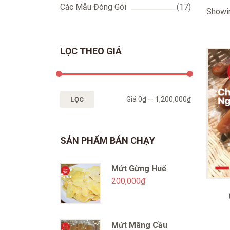
Các Mẫu Đóng Gói
(17)
Showin
LỌC THEO GIÁ
Giá
0₫
—
1,200,000₫
LỌC
SẢN PHẨM BÁN CHẠY
Mứt Gừng Huế
200,000
₫
Mứt Mãng Cầu