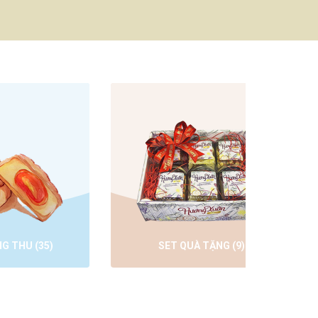
SET QUÀ TẶNG
(9)