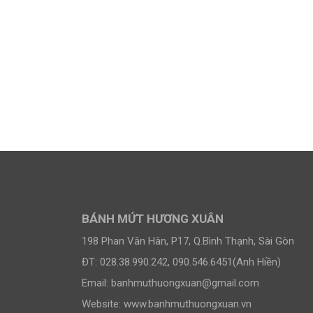
BÁNH MỨT HƯƠNG XUÂN
198 Phan Văn Hân, P17, Q.Bình Thạnh, Sài Gòn
ĐT: 028.38.990.242, 090.546.6451(Anh Hiền)
Email:
banhmuthuongxuan@gmail.com
Website: www.banhmuthuongxuan.vn