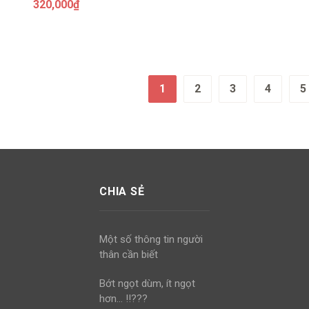
320,000
₫
1
2
3
4
5
CHIA SẺ
Một số thông tin người
thân cần biết
Bớt ngọt dùm, ít ngọt
hơn… !!???