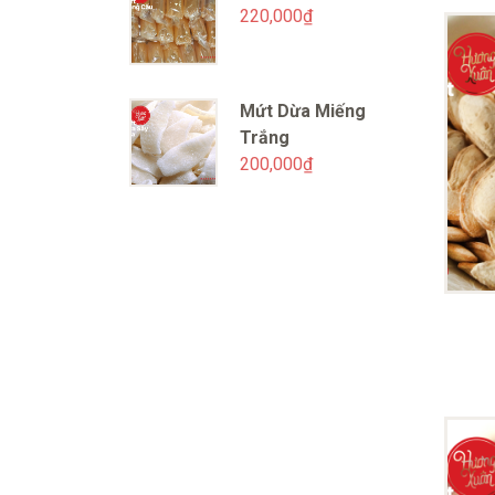
220,000
₫
Mứt Dừa Miếng
Trắng
200,000
₫