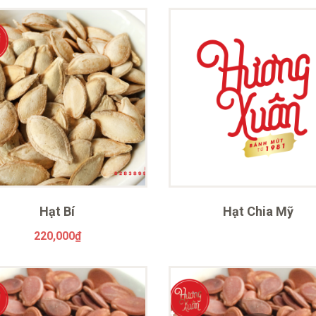
Hạt Bí
Hạt Chia Mỹ
220,000
₫