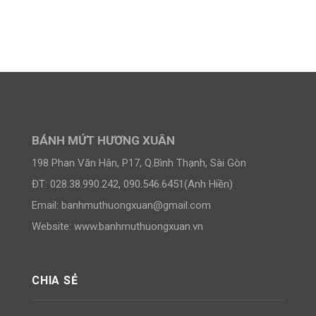
BÁNH MỨT HƯƠNG XUÂN
198 Phan Văn Hân, P17, Q.Bình Thạnh, Sài Gòn
ĐT: 028.38.990.242, 090.546.6451(Anh Hiền)
Email:
banhmuthuongxuan@gmail.com
Website: www.banhmuthuongxuan.vn
CHIA SẺ