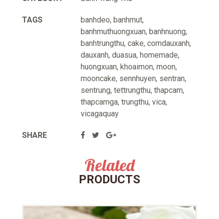
TAGS
banhdeo
,
banhmut
,
banhmuthuongxuan
,
banhnuong
,
banhtrungthu
,
cake
,
comdauxanh
,
dauxanh
,
duasua
,
homemade
,
huongxuan
,
khoaimon
,
moon
,
mooncake
,
sennhuyen
,
sentran
,
sentrung
,
tettrungthu
,
thapcam
,
thapcamga
,
trungthu
,
vica
,
vicagaquay
SHARE
Related
PRODUCTS