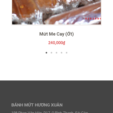
Mứt Me Cay (Ớt)
240,000
₫
BÁNH MỨT HƯƠNG XUÂN
198 Phan Văn Hân, P17, Q.Bình Thạnh, Sài Gòn