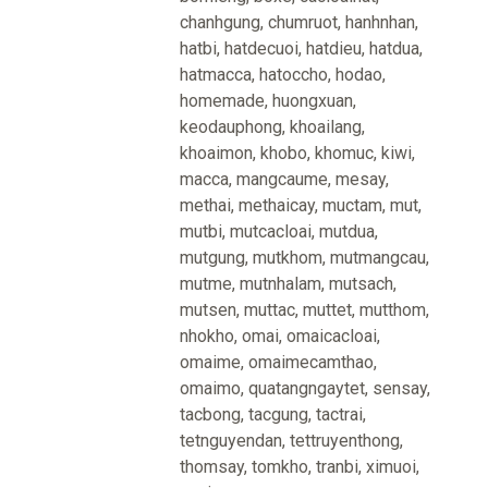
chanhgung
,
chumruot
,
hanhnhan
,
hatbi
,
hatdecuoi
,
hatdieu
,
hatdua
,
hatmacca
,
hatoccho
,
hodao
,
homemade
,
huongxuan
,
keodauphong
,
khoailang
,
khoaimon
,
khobo
,
khomuc
,
kiwi
,
macca
,
mangcaume
,
mesay
,
methai
,
methaicay
,
muctam
,
mut
,
mutbi
,
mutcacloai
,
mutdua
,
mutgung
,
mutkhom
,
mutmangcau
,
mutme
,
mutnhalam
,
mutsach
,
mutsen
,
muttac
,
muttet
,
mutthom
,
nhokho
,
omai
,
omaicacloai
,
omaime
,
omaimecamthao
,
omaimo
,
quatangngaytet
,
sensay
,
tacbong
,
tacgung
,
tactrai
,
tetnguyendan
,
tettruyenthong
,
thomsay
,
tomkho
,
tranbi
,
ximuoi
,