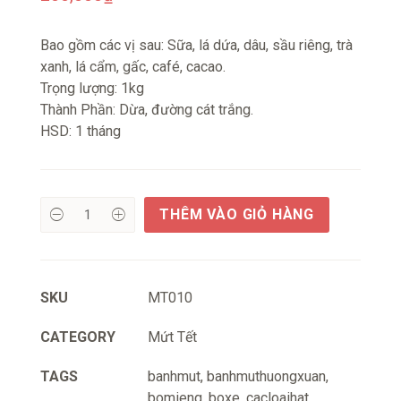
Bao gồm các vị sau: Sữa, lá dứa, dâu, sầu riêng, trà
xanh, lá cẩm, gấc, café, cacao.
Trọng lượng: 1kg
Thành Phần: Dừa, đường cát trắng.
HSD: 1 tháng
THÊM VÀO GIỎ HÀNG
SKU
MT010
CATEGORY
Mứt Tết
TAGS
banhmut
,
banhmuthuongxuan
,
bomieng
,
boxe
,
cacloaihat
,