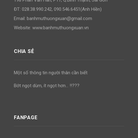
ĐT: 028.38.990.242, 090.546.6451(Anh Hiền)
Email:
banhmuthuongxuan@gmail.com
Website: www.banhmuthuongxuan.vn
CHIA SẺ
Một số thông tin người thân cần biết
Bớt ngọt dùm, ít ngọt hơn… !!???
FANPAGE