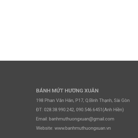
Đường
Mứt Sen
200,000
₫
BÁNH MỨT HƯƠNG XUÂN
198 Phan Văn Hân, P17, Q.Bình Thạnh, Sài Gòn
ĐT: 028.38.990.242, 090.546.6451(Anh Hiền)
Email:
banhmuthuongxuan@gmail.com
Website: www.banhmuthuongxuan.vn