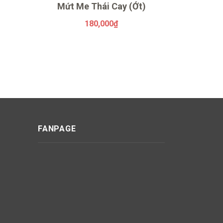
Mứt Me Thái Cay (Ớt)
Mứt 
180,000
₫
FANPAGE