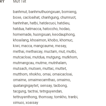
RY
Mứt Tết
banhmut
,
banhmuthuongxuan
,
bomieng
,
boxe
,
cacloaihat
,
chanhgung
,
chumruot
,
hanhnhan
,
hatbi
,
hatdecuoi
,
hatdieu
,
hatdua
,
hatmacca
,
hatoccho
,
hodao
,
homemade
,
huongxuan
,
keodauphong
,
khoailang
,
khoaimon
,
khobo
,
khomuc
,
kiwi
,
macca
,
mangcaume
,
mesay
,
methai
,
methaicay
,
muctam
,
mut
,
mutbi
,
mutcacloai
,
mutdua
,
mutgung
,
mutkhom
,
mutmangcau
,
mutme
,
mutnhalam
,
mutsach
,
mutsen
,
muttac
,
muttet
,
mutthom
,
nhokho
,
omai
,
omaicacloai
,
omaime
,
omaimecamthao
,
omaimo
,
quatangngaytet
,
sensay
,
tacbong
,
tacgung
,
tactrai
,
tetnguyendan
,
tettruyenthong
,
thomsay
,
tomkho
,
tranbi
,
ximuoi
,
xoaisay