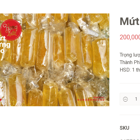
Mứt
200,00
Trọng lư
Thành Phầ
HSD: 1 t
SKU