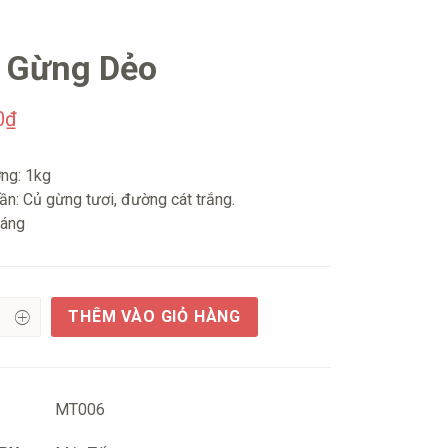
 Gừng Dẻo
0
₫
ợng: 1kg
n: Củ gừng tươi, đường cát trắng.
háng
THÊM VÀO GIỎ HÀNG
MT006