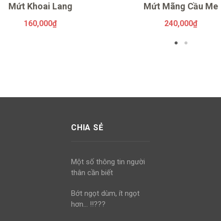
Mứt Khoai Lang
Mứt Mãng Cầu Me
160,000
₫
240,000
₫
CHIA SẺ
Một số thông tin người
thân cần biết
Bớt ngọt dùm, ít ngọt
hơn… !!???