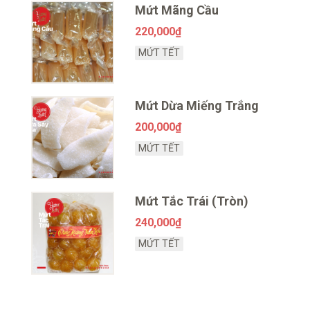
Mứt Mãng Cầu
220,000
₫
MỨT TẾT
Mứt Dừa Miếng Trắng
200,000
₫
MỨT TẾT
Nhựa
Mứt Tắc Trái (Tròn)
240,000
₫
MỨT TẾT