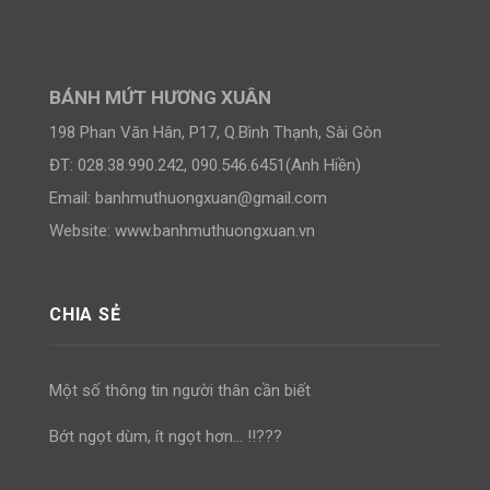
BÁNH MỨT HƯƠNG XUÂN
198 Phan Văn Hân, P17, Q.Bình Thạnh, Sài Gòn
ĐT: 028.38.990.242, 090.546.6451(Anh Hiền)
Email:
banhmuthuongxuan@gmail.com
Website: www.banhmuthuongxuan.vn
CHIA SẺ
Một số thông tin người thân cần biết
Bớt ngọt dùm, ít ngọt hơn… !!???