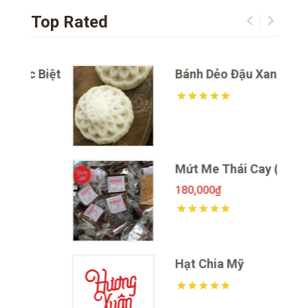
Top Rated
Biệt
Bánh Dẻo Đậu Xanh Chay
sao
Được xếp hạng
1820
5 sao
Mứt Me Thái Cay (Ớt)
180,000
₫
sao
Được xếp hạng
1878
5 sao
Hạt Chia Mỹ
sao
Được xếp hạng
1910
5 sao