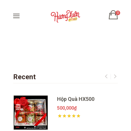
Recent
ữa
Hộp Quà HX500
500,000
₫
sao
Được xếp hạng
2468
5 sao