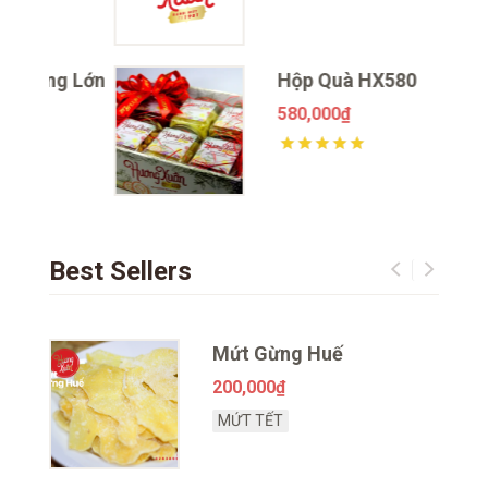
g Lớn
Hộp Quà HX580
580,000
₫
Được xếp hạng
2064
5 sao
sao
Best Sellers
Cẩm
Mứt Gừng Huế
200,000
₫
MỨT TẾT